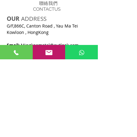
聯絡我們
CONTACTUS
OUR
ADDRESS
G/F,866C, Canton Road , Yau Ma Tei
Kowloon , HongKong​
Email:
M
ingkeemetal@outlook.com
Tel :
+852 2254 7088
Fax :
+852 2871 3928
OPENING
HOURS
8:30 AM - 6:00 PM
Monday -
Saturday
CLOSE
Sunday