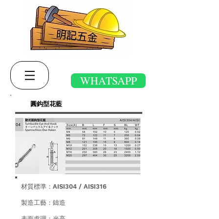
WHATSAPP
圓鈎型花藍
材質標準：AISI304 / AISI316
製造工藝：鑄造
表面處理：光亮