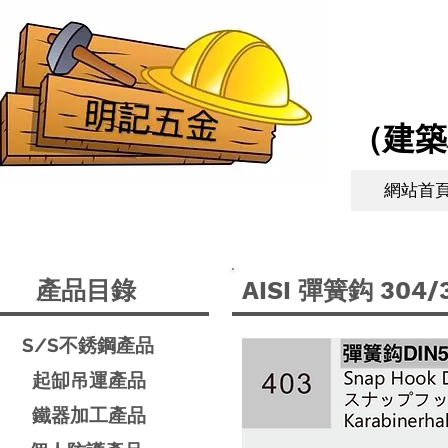
​（建
網站首
產品目錄
AISI 彈簧鈎 304/
S/S不銹鋼產品
​起缷吊運產品
鐵器加工產品