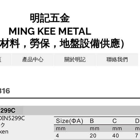
明記五金
MING KEE METAL
築材料，勞保，地盤設備供應）
頁
產品中心
關於明記
聯絡我們
316